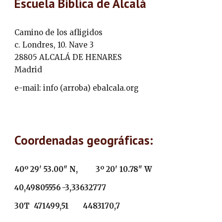
Escuela Bíblica de Alcalá
Camino de los afligidos
c. Londres, 10. Nave 3
28805 ALCALÁ DE HENARES
Madrid
e-mail: info (arroba) ebalcala.org
Coordenadas geográficas:
40º 29' 53.00" N,
 3º 20' 10.78" W
0,49805556
-3,33632777
4
30T  471499,51       4483170,7