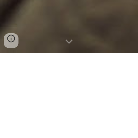
Bienvenido a la EBA
Esta es la web de la Escuela Bíblica (EBA). Nuestra 
sede está en Alcalá de Henares, Madrid. Para 
nosotros, todo cristiano tienen necesidad de conocer 
la Biblia y la teología para, a través de ellos, conocer 
mejor al Dios de la Biblia y disfrutar más plenamente 
de su vida cristiana.